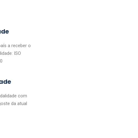
ade
país a receber o
lidade: ISO
00
dade
dalidade com
goste da atual