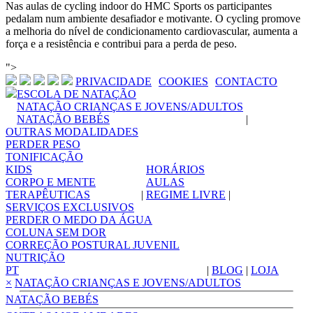
Nas aulas de cycling indoor do HMC Sports os participantes
pedalam num ambiente desafiador e motivante. O cycling promove
a melhoria do nível de condicionamento cardiovascular, aumenta a
força e a resistência e contribui para a perda de peso.
">
PRIVACIDADE
COOKIES
CONTACTO
|
|
ESCOLA DE NATAÇÃO
NATAÇÃO CRIANÇAS E JOVENS/ADULTOS
NATAÇÃO BEBÉS
|
OUTRAS MODALIDADES
PERDER PESO
TONIFICAÇÃO
KIDS
HORÁRIOS
CORPO E MENTE
AULAS
TERAPÊUTICAS
|
REGIME LIVRE
|
SERVIÇOS EXCLUSIVOS
PERDER O MEDO DA ÁGUA
COLUNA SEM DOR
CORREÇÃO POSTURAL JUVENIL
NUTRIÇÃO
PT
|
BLOG
|
LOJA
×
NATAÇÃO CRIANÇAS E JOVENS/ADULTOS
NATAÇÃO BEBÉS