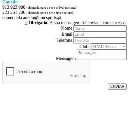
Canedo
913 923 988
(chamada para a rede móvel nacional)
223 251 200
(chamada para a rede fixa nacional)
comercial.canedo@hmcsports.pt
×
Obrigado!
A sua mensagem foi enviada com sucesso.
Nome
Email
Telefone
Clube
Mensagem
ENVIAR
Os dados pessoais fornecidos serão tratados pela Feira Viva, na qualidade de
responsável pelo tratamento, exclusivamente com a finalidade de gerir e
responder ao seu pedido de contacto.
O tratamento é necessário para a realização de diligências pré-contratuais a
pedido do titular dos dados, nos termos do artigo 6.º, n.º 1, alínea b) do
RGPD.
Os dados serão conservados pelo período necessário à gestão do pedido,