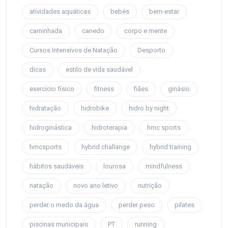
atividades aquáticas
bebés
bem-estar
caminhada
canedo
corpo e mente
Cursos Intensivos de Natação
Desporto
dicas
estilo de vida saudável
exercício físico
fitness
fiães
ginásio
hidratação
hidrobike
hidro by night
hidroginástica
hidroterapia
hmc sports
hmcsports
hybrid challange
hybrid training
hábitos saudáveis
lourosa
mindfulness
natação
novo ano letivo
nutrição
perder o medo da água
perder peso
pilates
piscinas municipais
PT
running