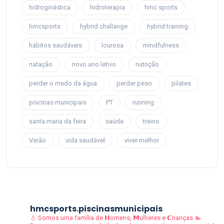
hidroginástica
hidroterapia
hmc sports
hmcsports
hybrid challange
hybrid training
hábitos saudáveis
lourosa
mindfulness
natação
novo ano letivo
nutrição
perder o medo da água
perder peso
pilates
piscinas municipais
PT
running
santa maria da feira
saúde
treino
Verão
vida saudável
viver melhor
hmcsports.piscinasmunicipais
💧 Somos uma família de 𝗛omens, 𝗠ulheres e 𝗖rianças
🏊