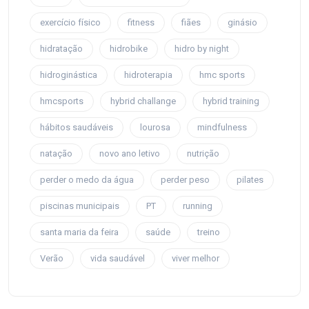
exercício físico
fitness
fiães
ginásio
hidratação
hidrobike
hidro by night
hidroginástica
hidroterapia
hmc sports
hmcsports
hybrid challange
hybrid training
hábitos saudáveis
lourosa
mindfulness
natação
novo ano letivo
nutrição
perder o medo da água
perder peso
pilates
piscinas municipais
PT
running
santa maria da feira
saúde
treino
Verão
vida saudável
viver melhor