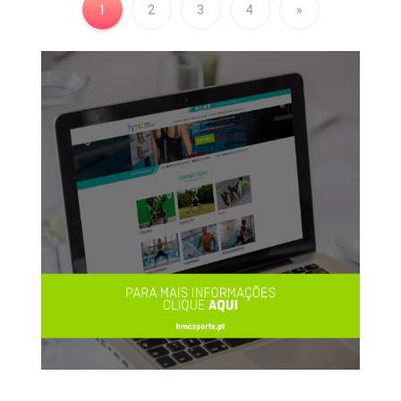
1
2
3
4
»