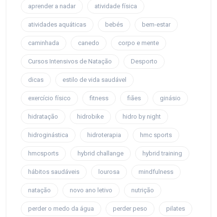
aprender a nadar
atividade física
atividades aquáticas
bebés
bem-estar
caminhada
canedo
corpo e mente
Cursos Intensivos de Natação
Desporto
dicas
estilo de vida saudável
exercício físico
fitness
fiães
ginásio
hidratação
hidrobike
hidro by night
hidroginástica
hidroterapia
hmc sports
hmcsports
hybrid challange
hybrid training
hábitos saudáveis
lourosa
mindfulness
natação
novo ano letivo
nutrição
perder o medo da água
perder peso
pilates