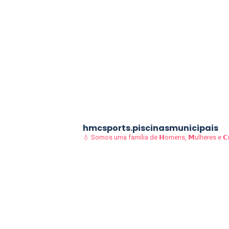
hmcsports.piscinasmunicipais
💧 Somos uma família de 𝗛omens, 𝗠ulheres e 𝗖