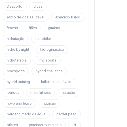
Desporto
dicas
estilo de vida saudável
exercício físico
fitness
fiães
ginásio
hidratação
hidrobike
hidro by night
hidroginástica
hidroterapia
hmc sports
hmcsports
hybrid challange
hybrid training
hábitos saudáveis
lourosa
mindfulness
natação
novo ano letivo
nutrição
perder o medo da água
perder peso
pilates
piscinas municipais
PT