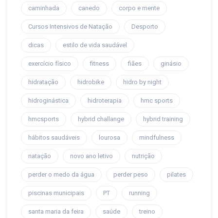
caminhada
canedo
corpo e mente
Cursos Intensivos de Natação
Desporto
dicas
estilo de vida saudável
exercício físico
fitness
fiães
ginásio
hidratação
hidrobike
hidro by night
hidroginástica
hidroterapia
hmc sports
hmcsports
hybrid challange
hybrid training
hábitos saudáveis
lourosa
mindfulness
natação
novo ano letivo
nutrição
perder o medo da água
perder peso
pilates
piscinas municipais
PT
running
santa maria da feira
saúde
treino