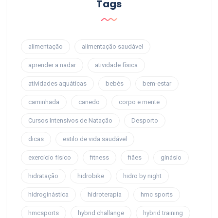
Tags
alimentação
alimentação saudável
aprender a nadar
atividade física
atividades aquáticas
bebés
bem-estar
caminhada
canedo
corpo e mente
Cursos Intensivos de Natação
Desporto
dicas
estilo de vida saudável
exercício físico
fitness
fiães
ginásio
hidratação
hidrobike
hidro by night
hidroginástica
hidroterapia
hmc sports
hmcsports
hybrid challange
hybrid training