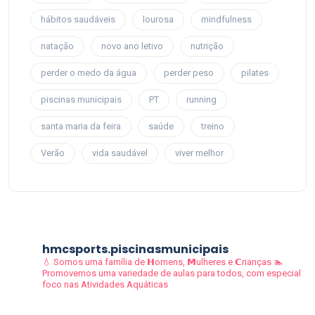
hábitos saudáveis
lourosa
mindfulness
natação
novo ano letivo
nutrição
perder o medo da água
perder peso
pilates
piscinas municipais
PT
running
santa maria da feira
saúde
treino
Verão
vida saudável
viver melhor
hmcsports.piscinasmunicipais
💧 Somos uma família de 𝗛omens, 𝗠ulheres e 𝗖rianças
🏊
Promovemos uma variedade de aulas para todos, com especial
foco nas Atividades Aquáticas