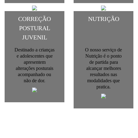
CORREÇÃO
NUTRIÇÃO
POSTURAL
JUVENIL
Destinado a crianças
O nosso serviço de
e adolescentes que
Nutrição é o ponto
apresentem
de partida para
alterações posturais
alcançar melhores
acompanhado ou
resultados nas
não de dor.
modalidades que
pratica.