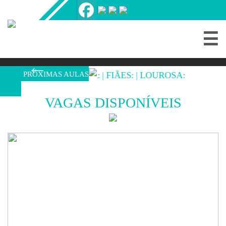
☰
NATAÇÃO
CRIANÇAS
E
JOVENS/ADULTOS
PRÓXIMAS AULAS
FEIRA:
|
FIÃES:
|
LOUROSA:
FEIRA
NATAÇÃO
BEBÉS
VAGAS DISPONÍVEIS
OUTRAS
MODALIDADES
HORÁRIOS
DE
AULAS
REGIME
LIVRE
PERDER
O