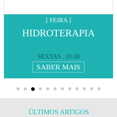
MEDO
DA
ÁGUA
[ CANEDO ]
COLUNA
SEM
DOR
HIDROTERAPIA
CORREÇÃO
POSTURAL
JUVENIL
SEXTAS . 16:30
PT
SABER MAIS
BLOG
LOJA
CONTACTO
ÚLTIMOS ARTIGOS