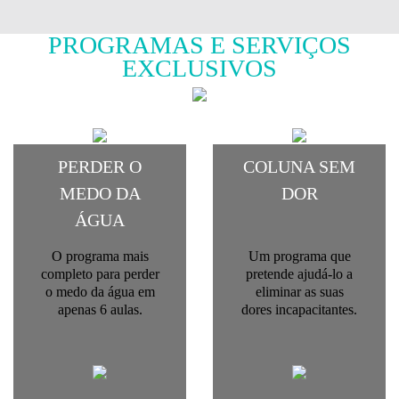
PROGRAMAS E SERVIÇOS
EXCLUSIVOS
PERDER O
COLUNA SEM
MEDO DA
DOR
ÁGUA
O programa mais
Um programa que
completo para perder
pretende ajudá-lo a
o medo da água em
eliminar as suas
apenas 6 aulas.
dores incapacitantes.