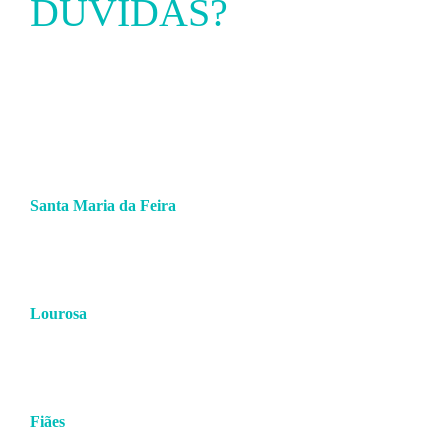
DÚVIDAS?
ENTRE EM
CONTACTO
Santa Maria da Feira
256 379 360
(chamada para a rede fixa nacional)
938 781 083
(chamada para a rede móvel nacional)
comercial.feira@hmcsports.pt
Lourosa
227 459 656/7
(chamada para a rede fixa nacional)
938 781 085
(chamada para a rede móvel nacional)
comercial.lourosa@hmcsports.pt
Fiães
227 459 651/2
(chamada para a rede fixa nacional)